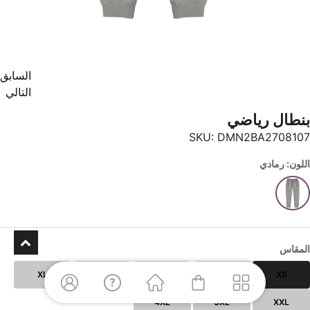
السابق
التالي
بنطال رياضي
SKU:
DMN2BA2708107
اللون: رمادي
المقاس
XL
L
M
S
XS
4XL
3XL
XXL