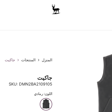
أولاد
للجنسين
الاكسسوارات
متجر المدرسة
ملابس الأ
المنزل
المنتجات
جاكيت
جاكيت
SKU:
DMN2BA2109105
اللون: رمادي