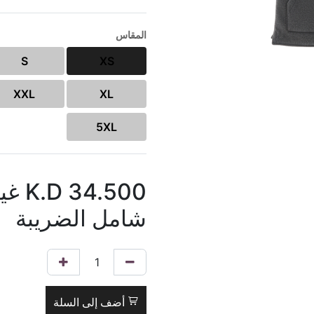
المقاس
S
XS
XXL
XL
5XL
34.500
K.D
غي
شامل الضريبة
أضف إلى السلة