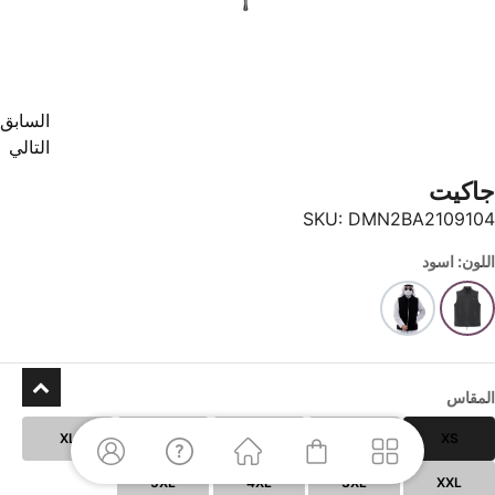
السابق
التالي
جاكيت
SKU:
DMN2BA2109104
اللون: اسود
المقاس
XL
L
M
S
XS
5XL
4XL
3XL
XXL