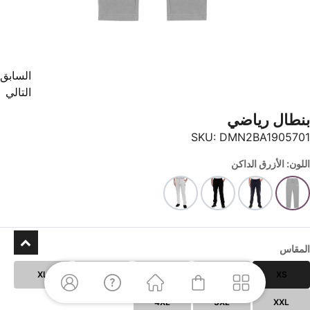
السابق
التالي
بنطال رياضي
SKU:
DMN2BA1905701
اللون: الأزرق الداكن
المقاس
XL
L
M
S
XS
4XL
3XL
XXL