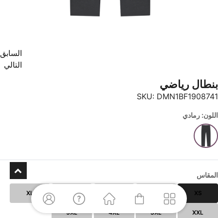
السابق
التالي
بنطال رياضي
SKU:
DMN1BF1908741
اللون: رمادي
المقاس
XL
L
M
S
XS
5XL
4XL
3XL
XXL