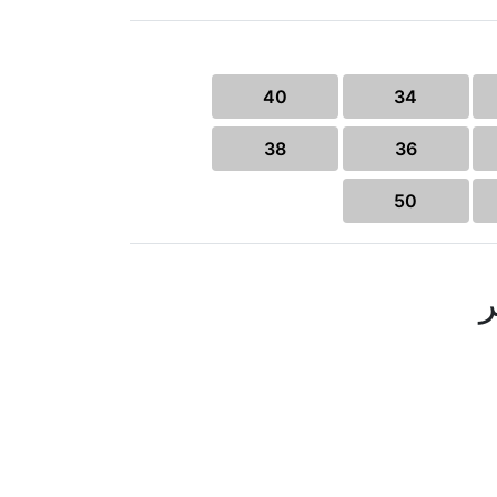
40
34
38
36
50
ر