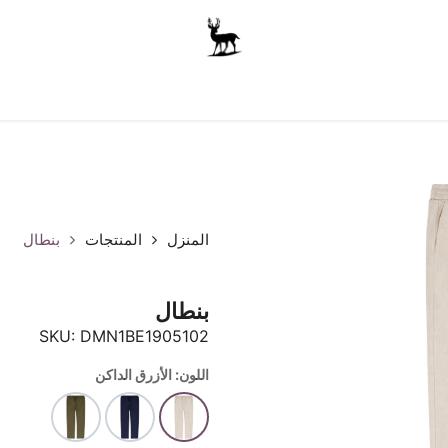
أولاد
للجنسين
الاكسسوارات
متجر المدرسة
ملابس الأ
المنزل
المنتجات
بنطال
بنطال
SKU:
DMN1BE1905102
اللون: الأزرق الداكن