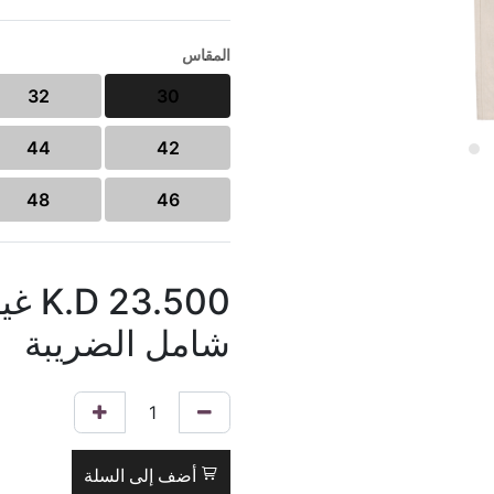
المقاس
32
30
44
42
48
46
23.500
K.D
غي
شامل الضريبة
أضف إلى السلة