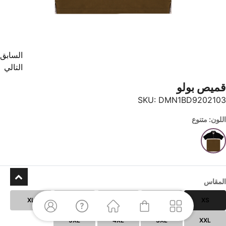
السابق
التالي
قميص بولو
SKU:
DMN1BD9202103
اللون: متنوع
المقاس
XL
L
M
S
XS
5XL
4XL
3XL
XXL