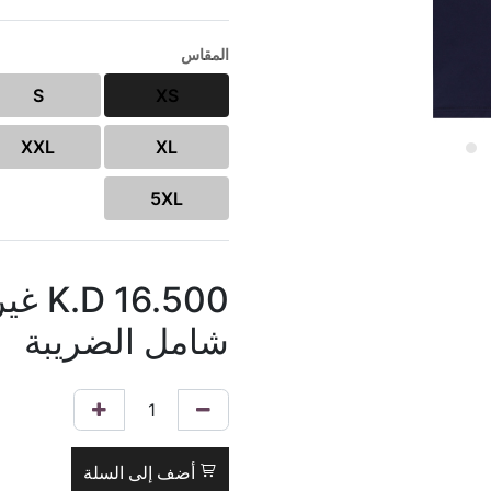
المقاس
S
XS
XXL
XL
5XL
16.500
K.D
غير
شامل الضريبة
أضف إلى السلة