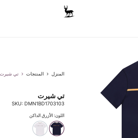
أولاد
للجنسين
الاكسسوارات
متجر المدرسة
ملابس الأ
المنزل
المنتجات
تي شيرت
تي شيرت
SKU:
DMN1BD1703103
اللون: الأزرق الداكن