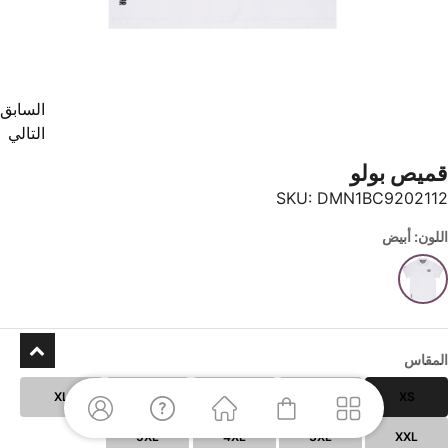
السابق
التالي
قميص بولو
SKU:
DMN1BC9202112
اللون: أبيض
المقاس
XL
L
M
S
XS
5XL
4XL
3XL
XXL