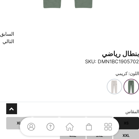
السابق
التالي
بنطال رياضي
SKU:
DMN1BC1905702
اللون: كريمي
المقاس
XL
L
M
S
XS
4XL
3XL
XXL