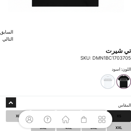
السابق
التالي
تي شيرت
SKU:
DMN1BC1703705
اللون: اسود
المقاس
XL
L
M
S
XS
5XL
4XL
3XL
XXL