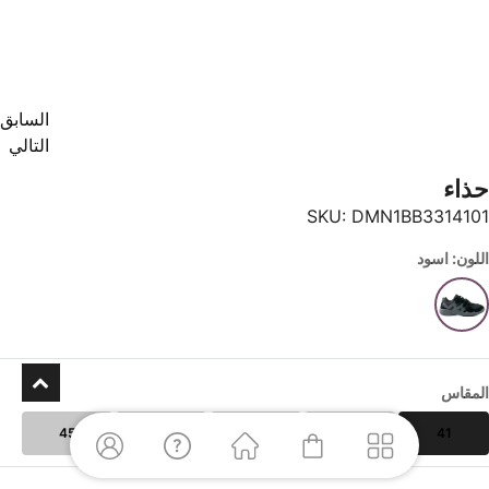
السابق
التالي
حذاء
SKU:
DMN1BB3314101
اللون: اسود
المقاس
45
44
43
42
41