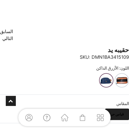
السابق
التالي
حقيبه يد
SKU:
DMN1BA3415109
اللون: الأزرق الداكن
المقاس
قياس حر