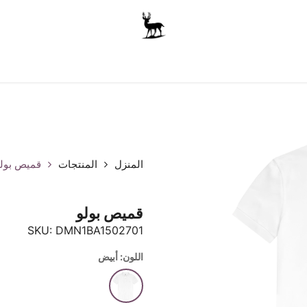
أولاد
للجنسين
الاكسسوارات
متجر المدرسة
ملابس الأ
المنزل
المنتجات
قميص بول
قميص بولو
SKU:
DMN1BA1502701
اللون: أبيض