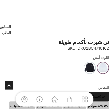
السابق
التالي
تي شيرت بأكمام طويلة
SKU:
DKU2BC4710102
اللون: أبيض
المقاس
٨٠ (١سنة)
٩٠(٢ سنوات)
١٠٠(٣-٤ سنوات)
١١٠ (٥-٦سنوات)
١٢٠ (٧-٨سنوات)
١٣٠ (٩-١٠سنوات)
١٤٠ (١١-١٢ سنوات)
١٥٠ (١٣-١٤ سنوات)