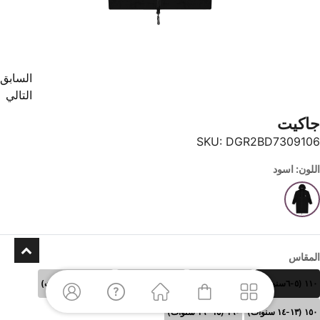
السابق
التالي
جاكيت
SKU:
DGR2BD7309106
اللون: اسود
المقاس
١١٠ (٥-٦سنوات)
١٢٠ (٧-٨سنوات)
١٣٠ (٩-١٠سنوات)
١٤٠ (١١-١٢ سنوات)
١٥٠ (١٣-١٤ سنوات)
١٦٠ (١٥- ١٦ سنوات)