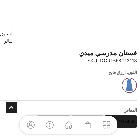
السابق
التالي
فستان مدرسي ميدي
SKU:
DGR1BF8012113
اللون: ازرق فاتح
المقاس
١٤٠ (١١-١٢ سنوات)
١٥٠ (١٣-١٤ سنوات)
١٦٠ (١٥- ١٦ سنوات)