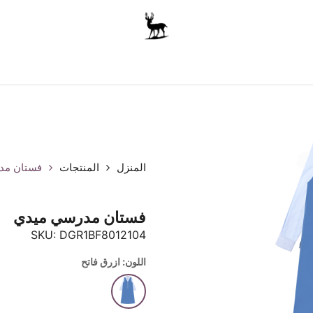
أولاد
للجنسين
الاكسسوارات
متجر المدرسة
ملابس الأ
المنزل
المنتجات
فستان مد
فستان مدرسي ميدي
SKU:
DGR1BF8012104
اللون: ازرق فاتح