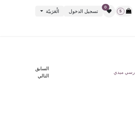
0
تسجيل الدخول
الْعَرَبيّة
5
نشطة الرياضية
باك ستيج
أوت ليت
بطاقة الهدية
rveys
السابق
رسي ميدي
التالي