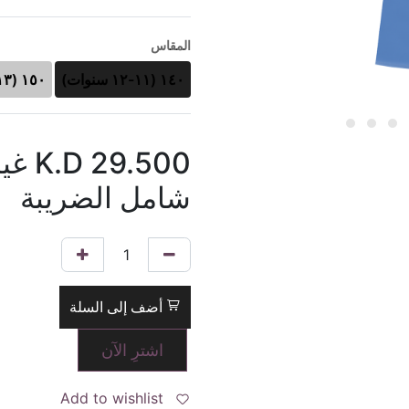
المقاس
١٤٠ (١١-١٢ سنوات)
١٥٠ (١٣-١٤ سنوات)
29.500
K.D
غي
شامل الضريبة
أضف إلى السلة
اشترِ الآن
Add to wishlist