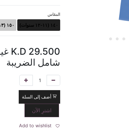
المقاس
١٤٠ (١١-١٢ سنوات)
١٥٠ (١٣-١٤ سنوات)
29.500
K.D
غي
شامل الضريبة
أضف إلى السلة
اشترِ الآن
Add to wishlist