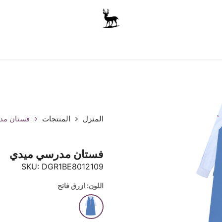
أولاد
للجنسين
الاكسسوارات
متجر المدرسة
ملابس الأ
المنزل
المنتجات
فستان مد
فستان مدرسي ميدي
SKU:
DGR1BE8012109
اللون: ازرق فاتح