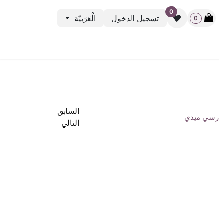
0
تسجيل الدخول
الْعَرَبيّة
0
نشطة الرياضية
باك ستيج
أوت ليت
بطاقة الهدية
rveys
السابق
رسي ميدي
التالي