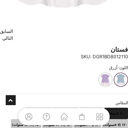
السابق
التالي
فستان
SKU:
DGR1BD8012110
اللون: أزرق
المقاس
٨٠ (١سنة)
٩٠(٢ سنوات)
١٠٠(٣-٤ سنوات)
١١٠ (٥-٦سنوات)
١٢٠ (٧-٨سنوات)
١٣٠ (٩-١٠سنوات)
١٤٠ (١١-١٢ سنوات)
١٥٠ (١٣-١٤ سنوات)