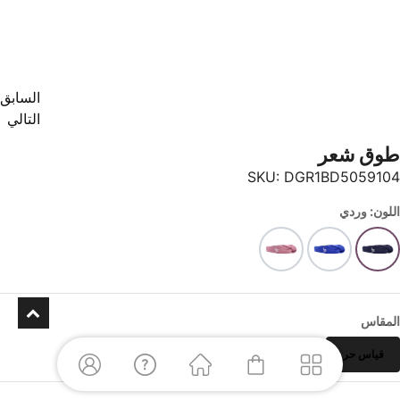
السابق
التالي
طوق شعر
SKU:
DGR1BD5059104
اللون: وردي
المقاس
قياس حر