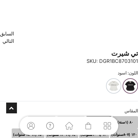
السابق
التالي
تي شيرت
SKU:
DGR1BC8703101
اللون: اسود
المقاس
٨٠ (١سنة)
٩٠(٢ سنوات)
١٠٠(٣-٤ سنوات)
١١٠ (٥-٦سنوات)
١٢٠ (٧-٨سنوات)
١٣٠ (٩-١٠سنوات)
١٤٠ (١١-١٢ سنوات)
١٥٠ (١٣-١٤ سنوات)