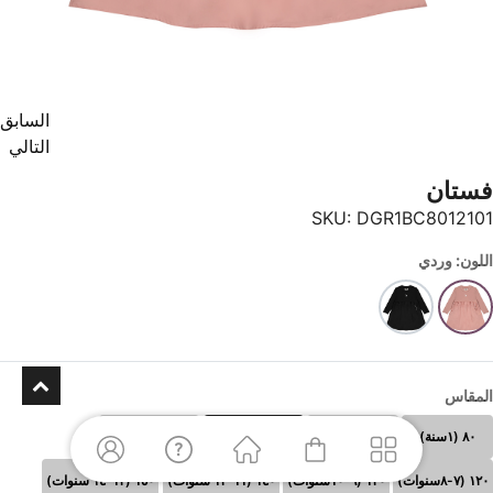
السابق
التالي
فستان
SKU:
DGR1BC8012101
اللون: وردي
المقاس
٨٠ (١سنة)
٩٠(٢ سنوات)
١٠٠(٣-٤ سنوات)
١١٠ (٥-٦سنوات)
١٢٠ (٧-٨سنوات)
١٣٠ (٩-١٠سنوات)
١٤٠ (١١-١٢ سنوات)
١٥٠ (١٣-١٤ سنوات)