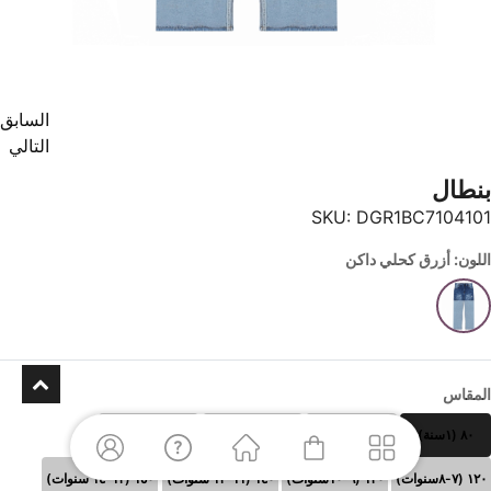
السابق
التالي
بنطال
SKU:
DGR1BC7104101
اللون: أزرق كحلي داكن
المقاس
٨٠ (١سنة)
٩٠(٢ سنوات)
١٠٠(٣-٤ سنوات)
١١٠ (٥-٦سنوات)
١٢٠ (٧-٨سنوات)
١٣٠ (٩-١٠سنوات)
١٤٠ (١١-١٢ سنوات)
١٥٠ (١٣-١٤ سنوات)