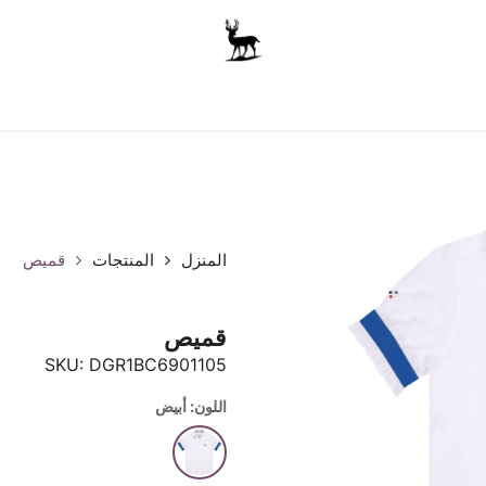
أولاد
للجنسين
الاكسسوارات
متجر المدرسة
ملابس الأ
المنزل
المنتجات
قميص
قميص
SKU:
DGR1BC6901105
اللون: أبيض