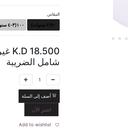
المقاس
٩٠(٢ سنوات)
١٠٠(٣-٤ سنوات)
18.500
K.D
غير
شامل الضريبة
أضف إلى السلة
اشترِ الآن
Add to wishlist