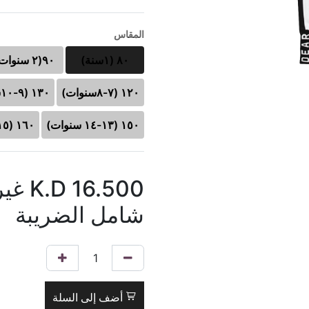
المقاس
٨٠ (١سنة)
٩٠(٢ سنوات)
١٢٠ (٧-٨سنوات)
١٣٠ (٩-١٠سنوات)
١٥٠ (١٣-١٤ سنوات)
١٦٠ (١٥- ١٦ سنوات)
16.500
K.D
غير
شامل الضريبة
أضف إلى السلة