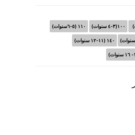
١٠٠(٣-٤ سنوات)
١١٠ (٥-٦سنوات)
١٤٠ (١١-١٢ سنوات)