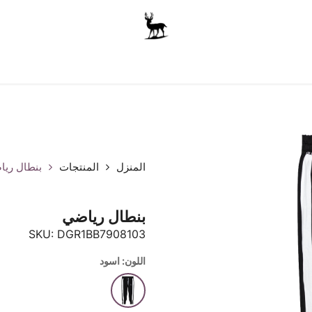
أولاد
للجنسين
الاكسسوارات
متجر المدرسة
ملابس الأ
المنزل
المنتجات
بنطال ري
بنطال رياضي
SKU:
DGR1BB7908103
اللون: اسود