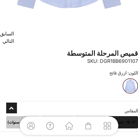
السابق
التالي
قميص المرحلة المتوسطة
SKU:
DGR1BB6901107
اللون: ازرق فاتح
المقاس
١٣٠ (٩-١٠سنوات)
١٤٠ (١١-١٢ سنوات)
١٥٠ (١٣-١٤ سنوات)
١٦٠ (١٥- ١٦ سنوات)