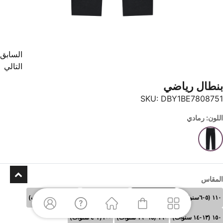
السابق
التالي
بنطال رياضي
SKU:
DBY1BE7808751
اللون: رمادي
المقاس
١١٠ (٥-٦سنوات)
١٢٠ (٧-٨سنوات)
١٣٠ (٩-١٠سنوات)
١٤٠ (١١-١٢ سنوات)
١٥٠ (١٣-١٤ سنوات)
١٦٠ (١٥- ١٦ سنوات)
١٠٠(٣-٤ سنوات)