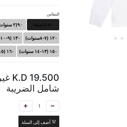
المقاس
٨٠ (١سنة)
٩٠(٢ سنوات)
١٢٠ (٧-٨سنوات)
١٣٠ (٩-١٠سنوات)
١٥٠ (١٣-١٤ سنوات)
١٦٠ (١٥- ١٦ سنوات)
19.500
K.D
غير
شامل الضريبة
أضف إلى السلة