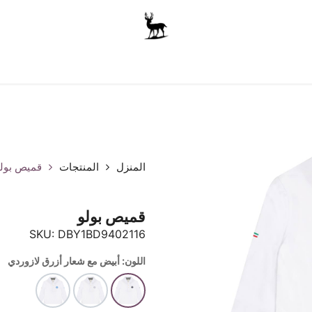
أولاد
للجنسين
الاكسسوارات
متجر المدرسة
ملابس الأ
المنزل
المنتجات
قميص بول
قميص بولو
SKU:
DBY1BD9402116
اللون: أبيض مع شعار أزرق لازوردي