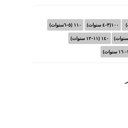
١٠٠(٣-٤ سنوات)
١١٠ (٥-٦سنوات)
١٤٠ (١١-١٢ سنوات)