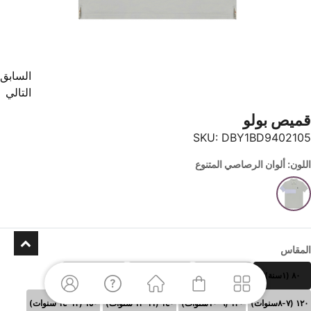
السابق
التالي
قميص بولو
SKU:
DBY1BD9402105
اللون: ألوان الرصاصي المتنوع
المقاس
٨٠ (١سنة)
٩٠(٢ سنوات)
١٠٠(٣-٤ سنوات)
١١٠ (٥-٦سنوات)
١٢٠ (٧-٨سنوات)
١٣٠ (٩-١٠سنوات)
١٤٠ (١١-١٢ سنوات)
١٥٠ (١٣-١٤ سنوات)