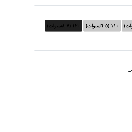
١١٠ (٥-٦سنوات)
١٢٠ (٧-٨سنوات)