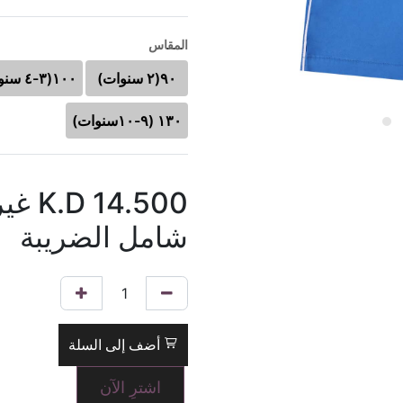
المقاس
٩٠(٢ سنوات)
١٠٠(٣-٤ سنوات)
١٣٠ (٩-١٠سنوات)
14.500
K.D
غير
شامل الضريبة
أضف إلى السلة
اشترِ الآن