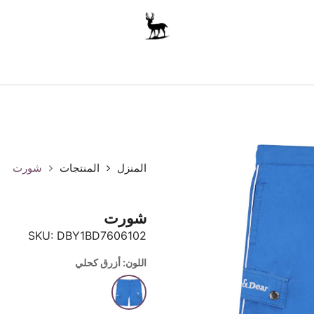
أولاد
للجنسين
الاكسسوارات
متجر المدرسة
ملابس الأ
المنزل
المنتجات
شورت
شورت
SKU:
DBY1BD7606102
اللون: أزرق كحلي