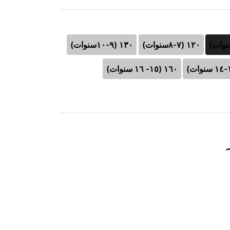
١٢٠ (٧-٨سنوات)
١٣٠ (٩-١٠سنوات)
١٦٠ (١٥- ١٦ سنوات)