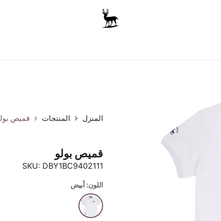
أولاد
للجنسين
الاكسسوارات
متجر المدرسة
ملابس الأ
المنزل
المنتجات
قميص بول
قميص بولو
SKU:
DBY1BC9402111
اللون: أبيض