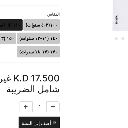
المقاس
١٠٠(٣-٤ سنوات)
١١٠ (٥-٦سنوات)
١٤٠ (١١-١٢ سنوات)
١٥٠ (١٣-١٤ سنوات)
١٧٠ (١٧-١٨ سنوات)
17.500
K.D
غير
شامل الضريبة
أضف إلى السلة