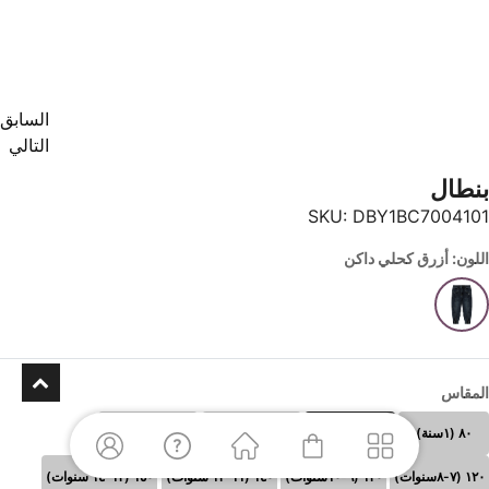
السابق
التالي
بنطال
SKU:
DBY1BC7004101
اللون: أزرق كحلي داكن
المقاس
٨٠ (١سنة)
٩٠(٢ سنوات)
١٠٠(٣-٤ سنوات)
١١٠ (٥-٦سنوات)
١٢٠ (٧-٨سنوات)
١٣٠ (٩-١٠سنوات)
١٤٠ (١١-١٢ سنوات)
١٥٠ (١٣-١٤ سنوات)