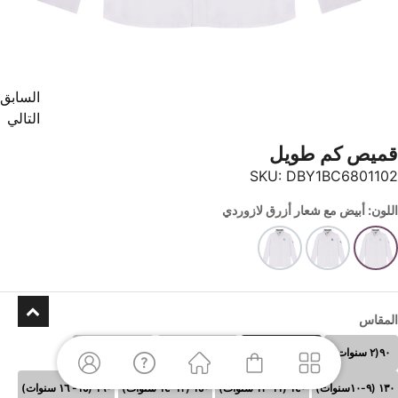
السابق
التالي
قميص كم طويل
SKU:
DBY1BC6801102
اللون: أبيض مع شعار أزرق لازوردي
المقاس
٩٠(٢ سنوات)
١٠٠(٣-٤ سنوات)
١١٠ (٥-٦سنوات)
١٢٠ (٧-٨سنوات)
١٣٠ (٩-١٠سنوات)
١٤٠ (١١-١٢ سنوات)
١٥٠ (١٣-١٤ سنوات)
١٦٠ (١٥- ١٦ سنوات)