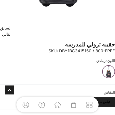
السابق
التالي
حقيبه ترولي للمدرسه
SKU:
DBY1BC3415150 / 800-FREE
اللون: رمادي
المقاس
قياس حر