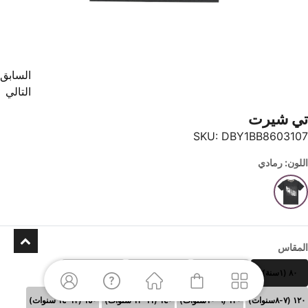
السابق
التالي
تي شيرت
SKU:
DBY1BB8603107
اللون: رمادي
المقاس
٨٠ (١سنة)
٩٠(٢ سنوات)
١٠٠(٣-٤ سنوات)
١١٠ (٥-٦سنوات)
١٢٠ (٧-٨سنوات)
١٣٠ (٩-١٠سنوات)
١٤٠ (١١-١٢ سنوات)
١٥٠ (١٣-١٤ سنوات)