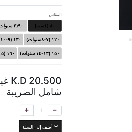
المقاس
٨٠ (١سنة)
٩٠(٢ سنوات)
١٢٠ (٧-٨سنوات)
١٣٠ (٩-١٠سنوات)
١٥٠ (١٣-١٤ سنوات)
١٦٠ (١٥- ١٦ سنوات)
20.500
K.D
غي
شامل الضريبة
أضف إلى السلة