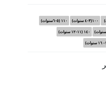
١٠٠(٣-٤ سنوات)
١١٠ (٥-٦سنوات)
١٤٠ (١١-١٢ سنوات)
ر