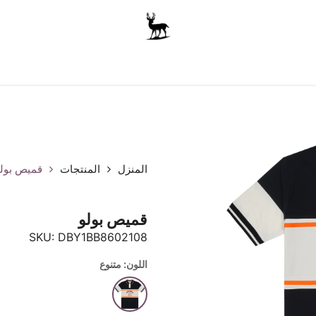
أولاد
للجنسين
الاكسسوارات
متجر المدرسة
ملابس الأ
المنزل
المنتجات
قميص بول
قميص بولو
SKU:
DBY1BB8602108
اللون: متنوع