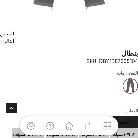
السابق
التالي
بنطال
SKU:
DBY1BB7005104
اللون: رمادي
المقاس
٨٠ (١سنة)
٩٠(٢ سنوات)
١٠٠(٣-٤ سنوات)
١١٠ (٥-٦سنوات)
١٢٠ (٧-٨سنوات)
١٣٠ (٩-١٠سنوات)
١٤٠ (١١-١٢ سنوات)
١٥٠ (١٣-١٤ سنوات)