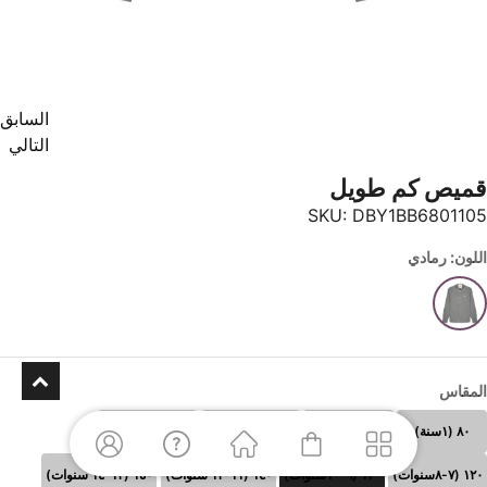
السابق
التالي
قميص كم طويل
SKU:
DBY1BB6801105
اللون: رمادي
المقاس
٨٠ (١سنة)
٩٠(٢ سنوات)
١٠٠(٣-٤ سنوات)
١١٠ (٥-٦سنوات)
١٢٠ (٧-٨سنوات)
١٣٠ (٩-١٠سنوات)
١٤٠ (١١-١٢ سنوات)
١٥٠ (١٣-١٤ سنوات)