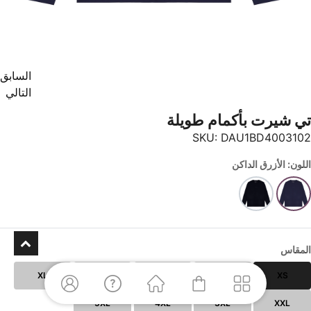
السابق
التالي
تي شيرت بأكمام طويلة
SKU:
DAU1BD4003102
اللون: الأزرق الداكن
المقاس
XL
L
M
S
XS
5XL
4XL
3XL
XXL