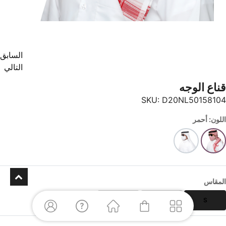
السابق
التالي
قناع الوجه
SKU:
D20NL50158104
اللون: أحمر
المقاس
L
M
S