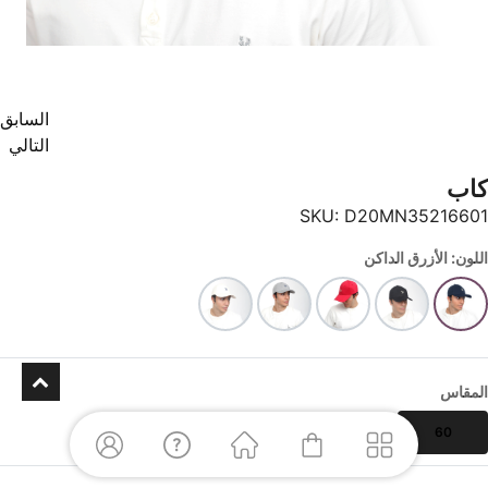
السابق
التالي
كاب
SKU:
D20MN35216601
اللون: الأزرق الداكن
المقاس
60