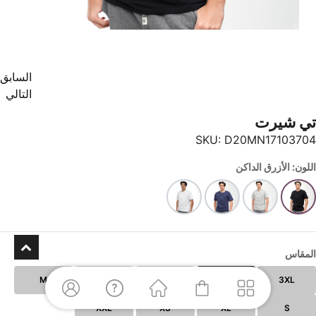
السابق
التالي
تي شيرت
SKU:
D20MN17103704
اللون: الأزرق الداكن
المقاس
M
L
5XL
4XL
3XL
XXL
XS
XL
S