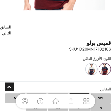
السابق
التالي
قميص بولو
SKU:
D20MN17102106
اللون: الأزرق الداكن
المقاس
M
L
5XL
4XL
3XL
XXL
XS
XL
S