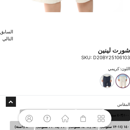
السابق
التالي
شورت لينين
SKU:
D20BY25106103
اللون: كريمي
المقاس
١٠٠(٣-٤ سنوات)
١١٠ (٥-٦سنوات)
١٢٠ (٧-٨سنوات)
١٣٠ (٩-١٠سنوات)
١٤٠ (١١-١٢ سنوات)
١٥٠ (١٣-١٤ سنوات)
١٦٠ (١٥- ١٦ سنوات)
٨٠ (١سنة)