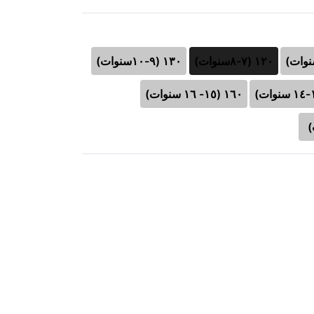
١٢٠ (٧-٨سنوات)
١٣٠ (٩-١٠سنوات)
١٦٠ (١٥- ١٦ سنوات)