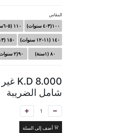
المقاس
١٠٠(٣-٤ سنوات)
١١٠ (٥-٦سنوات)
١٤٠ (١١-١٢ سنوات)
١٥٠ (١٣-١٤ سنوات)
٨٠ (١سنة)
٩٠(٢ سنوات)
8.000
K.D
غير
شامل الضريبة
أضف إلى السلة