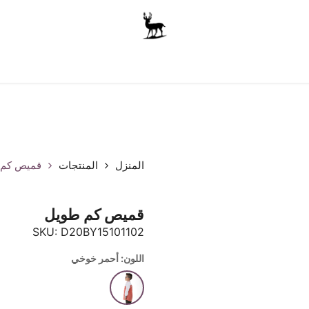
أولاد
للجنسين
الاكسسوارات
متجر المدرسة
ملابس الأ
المنزل
المنتجات
قميص كم 
قميص كم طويل
SKU:
D20BY15101102
اللون: أحمر خوخي