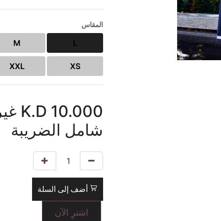
المقاس
M
L
XXL
XS
10.000
K.D
غير
شامل الضريبة
أضف إلى السلة
اشترِ الآن