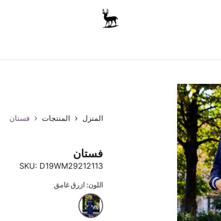
أولاد
للجنسين
الاكسسوارات
متجر المدرسة
ملابس الأ
المنزل
المنتجات
فستان
فستان
SKU:
D19WM29212113
اللون: ازرق غامق