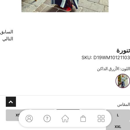
السابق
التالي
تنورة
SKU:
D19WM10121103
اللون: الأزرق الداكن
المقاس
XS
XL
S
M
L
XXL