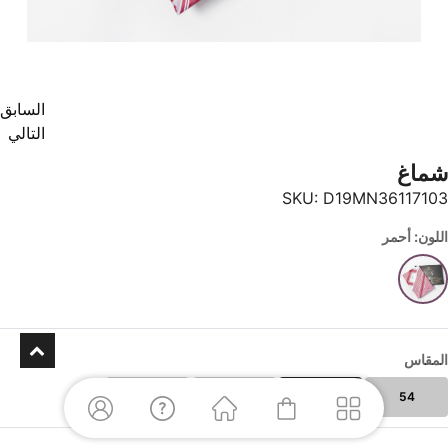
السابق
التالي
شماغ
SKU:
D19MN36117103
اللون: أحمر
المقاس
60
58
56
54