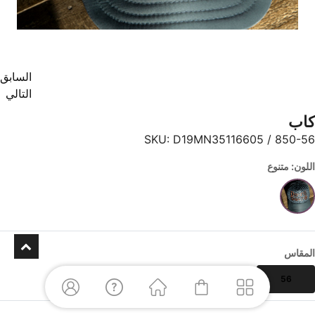
السابق
التالي
كاب
SKU:
D19MN35116605 / 850-56
اللون: متنوع
المقاس
56